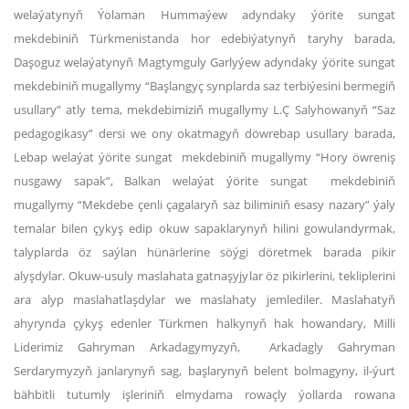
welaýatynyň Ýolaman Hummaýew adyndaky ýörite sungat
mekdebiniň Türkmenistanda hor edebiýatynyň taryhy barada,
Daşoguz welaýatynyň Magtymguly Garlyýew adyndaky ýörite sungat
mekdebiniň mugallymy “Başlangyç synplarda saz terbiýesini bermegiň
usullary” atly tema, mekdebimiziň mugallymy L.Ç Salyhowanyň “Saz
pedagogikasy” dersi we ony okatmagyň döwrebap usullary barada,
Lebap welaýat ýörite sungat mekdebiniň mugallymy “Hory öwreniş
nusgawy sapak”, Balkan welaýat ýörite sungat mekdebiniň
mugallymy “Mekdebe çenli çagalaryň saz biliminiň esasy nazary” ýaly
temalar bilen çykyş edip okuw sapaklarynyň hilini gowulandyrmak,
talyplarda öz saýlan hünärlerine söýgi döretmek barada pikir
alyşdylar. Okuw-usuly maslahata gatnaşyjylar öz pikirlerini, tekliplerini
ara alyp maslahatlaşdylar we maslahaty jemlediler. Maslahatyň
ahyrynda çykyş edenler Türkmen halkynyň hak howandary, Milli
Liderimiz Gahryman Arkadagymyzyň, Arkadagly Gahryman
Serdarymyzyň janlarynyň sag, başlarynyň belent bolmagyny, il-ýurt
bähbitli tutumly işleriniň elmydama rowaçly ýollarda rowana