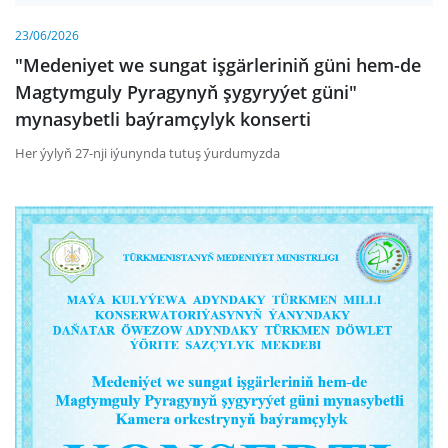
23/06/2026
"Medeniyet we sungat işgärleriniň güni hem-de
Magtymguly Pyragynyň şygyryýet güni"
mynasybetli baýramçylyk konserti
Her ýylyň 27-nji iýunynda tutuş ýurdumyzda