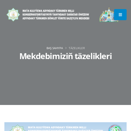
BAŞ SAHYPA
TÄZELIKLER
Mekdebimiziň täzelikleri