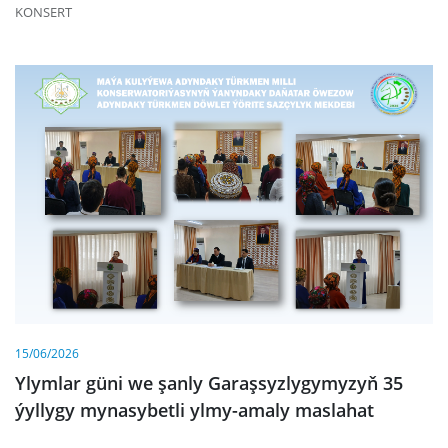
KONSERT
15/06/2026
Ylymlar güni we şanly Garaşsyzlygymyzyň 35
ýyllygy mynasybetli ylmy-amaly maslahat