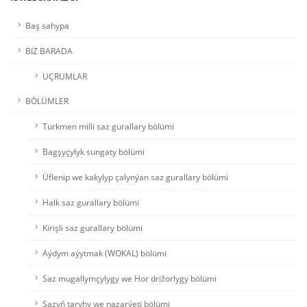
Baş sahypa
BIZ BARADA
UÇRUMLAR
BÖLÜMLER
Türkmen milli saz gurallary bölümi
Bagşyçylyk sungaty bölümi
Üflenip we kakylyp çalynýan saz gurallary bölümi
Halk saz gurallary bölümi
Kirişli saz gurallary bölümi
Aýdym aýytmak (WOKAL) bölümi
Saz mugallymçylygy we Hor drižorlygy bölümi
Sazyň taryhy we nazarýeti bölümi