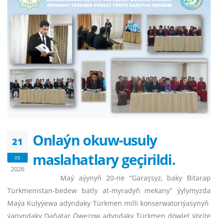
Onlaýn okuw-usuly
21
maslahatlary geçirildi.
05
2026
Maý aýynyň 20-ne “Garaşsyz, baky Bitarap
Türkmenistan-bedew batly at-myradyň mekany” ýylymyzda
Maýa Kulyýewa adyndaky Türkmen milli konserwatoriýasynyň
ýanyndaky Daňatar Öwezow adyndaky Türkmen döwlet ýörite