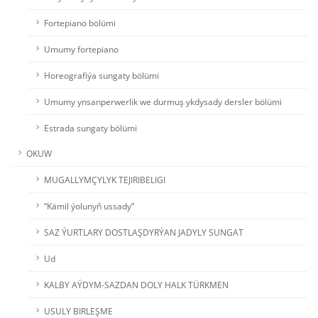
Fortepiano bölümi
Umumy fortepiano
Horeografiýa sungaty bölümi
Umumy ynsanperwerlik we durmuş ykdysady dersler bölümi
Estrada sungaty bölümi
OKUW
MUGALLYMÇYLYK TEJIRIBELIGI
“Kämil ýolunyň ussady”
SAZ ÝURTLARY DOSTLAŞDYRÝAN JADYLY SUNGAT
Ud
KALBY AÝDYM-SAZDAN DOLY HALK TÜRKMEN
USULY BIRLEŞME