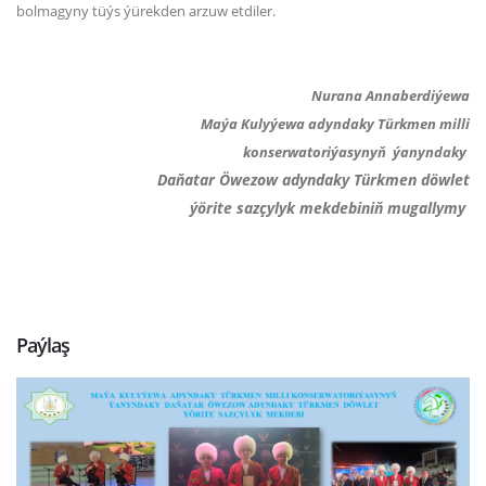
bolmagyny tüýs ýürekden arzuw etdiler.
Nurana Annaberdiýewa
Maýa Kulyýewa adyndaky Türkmen milli
konserwatoriýasynyň ýanyndaky
Daňatar Öwezow adyndaky
Türkmen döwlet
ýörite
sazçylyk mekdebiniň
mugallymy
Paýlaş