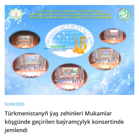
02/06/2026
Türkmenistanyň ýaş zehinleri Mukamlar
köşgünde geçirilen baýramçylyk konsertinde
jemlendi