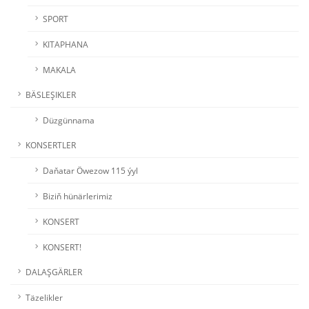
SPORT
KITAPHANA
MAKALA
BÄSLEŞIKLER
Düzgünnama
KONSERTLER
Daňatar Öwezow 115 ýyl
Biziň hünärlerimiz
KONSERT
KONSERT!
DALAŞGÄRLER
Täzelikler