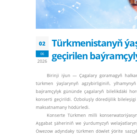
Türkmenistanyň ýaş
02
geçirilen baýramçyl
06
2026
Birinji iýun — Çagalary goramagyň halk
türkmen ýaşlarynyň agzybirliginiň, ylhamyn
baýramçylyk gününde çagalaryň bilelikdäki hor
konserti geçirildi. Özboluşly döredijilik bileleş
maksatnamany hödürledi.
Konserte Türkmen milli konserwatoriýasyn
Aşgabat şäheriniň we ýurdumyzyň welaýatlary
Öwezow adyndaky türkmen döwlet ýörite sazçyl