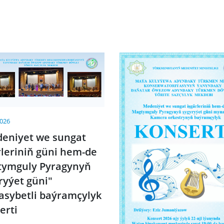
2026
eniyet we sungat
rleriniň güni hem-de
ymguly Pyragynyň
ryýet güni"
sybetli baýramçylyk
erti