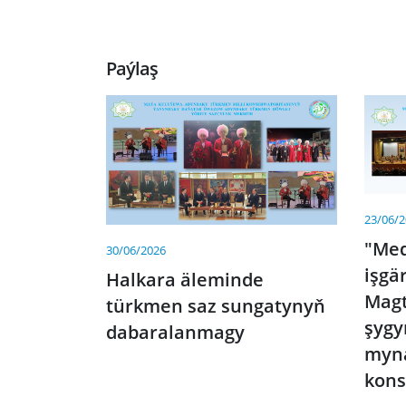
Paýlaş
23/06/
"Med
30/06/2026
işgä
Halkara äleminde
Magt
türkmen saz sungatynyň
şygy
dabaralanmagy
myna
kons