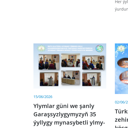
Her ýy
ýurdu
15/06/2026
02/06/
Ylymlar güni we şanly
Türk
Garaşsyzlygymyzyň 35
zehi
ýyllygy mynasybetli ylmy-
köşg