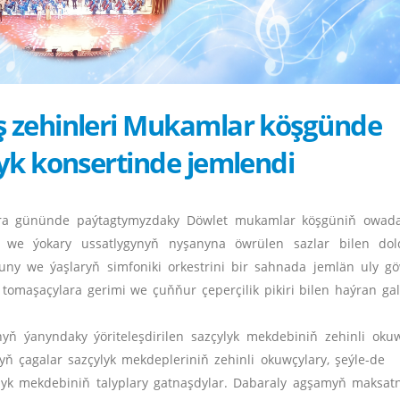
 zehinleri Mukamlar köşgünde
yk konsertinde jemlendi
ara gününde paýtagtymyzdaky Döwlet mukamlar köşgüniň owada
yň we ýokary ussatlygynyň nyşanyna öwrülen sazlar bilen dol
uny we ýaşlaryň simfoniki orkestrini bir sahnada jemlän uly g
igi tomaşaçylara gerimi we çuňňur çeperçilik pikiri bilen haýran ga
yň ýanyndaky ýöriteleşdirilen sazçylyk mekdebiniň zehinli okuw
nyň çagalar sazçylyk mekdepleriniň zehinli okuwçylary, şeýl
yk mekdebiniň talyplary gatnaşdylar. Dabaraly agşamyň maksa