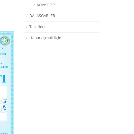
KONSERT!
DALAŞGÄRLER
Täzelikler
Habarlaşmak üçin