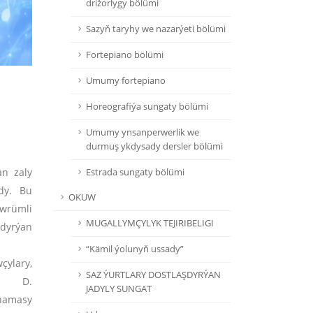
drižorlygy bölümi
Sazyň taryhy we nazarýeti bölümi
Fortepiano bölümi
Umumy fortepiano
Horeografiýa sungaty bölümi
Umumy ynsanperwerlik we
durmuş ykdysady dersler bölümi
n zaly
Estrada sungaty bölümi
dy. Bu
OKUW
öwrümli
MUGALLYMÇYLYK TEJIRIBELIGI
ldyrýan
“Kämil ýolunyň ussady”
çylary,
SAZ ÝURTLARY DOSTLAŞDYRÝAN
e-de D.
JADYLY SUNGAT
tnamasy