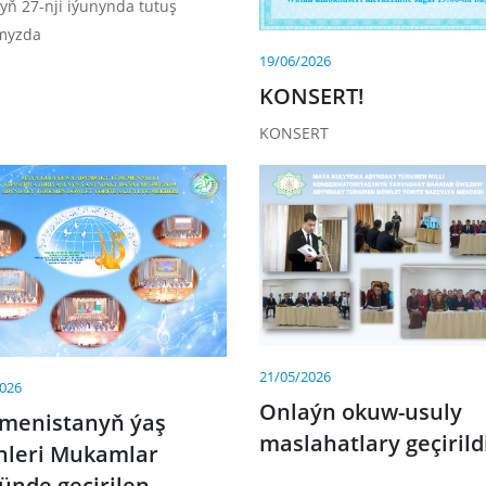
lyň 27-nji iýunynda tutuş
myzda
19/06/2026
KONSERT!
KONSERT
21/05/2026
2026
Onlaýn okuw-usuly
menistanyň ýaş
maslahatlary geçirild
nleri Mukamlar
ünde geçirilen