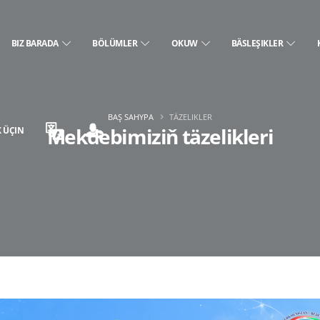
BIZ BARADA
BÖLÜMLER
OKUW
BÄSLEŞIKLER
BAŞ SAHYPA
TÄZELIKLER
Mekdebimiziň täzelikleri
 ÜÇIN