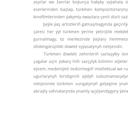
asyrlar we žanrlar boýunça hakyky syýahata 
eserlerinden başlap, türkmen kompozitorlaryny
kinofilmlerinden ýakymly owazlara çenli dürli sazl
Şeýle ýaş artistleriň gatnaşmagynda geçirilý
çäresi her ýyl türkmen ýerine ýetirijilik mekd
gurnalmagy, öz merkezinde ýaşlary hemmet
öňdengörüjilikli döwlet syýasatynyň netijesidir.
Türkmen döwleti zehinleriň sazlaşykly ös
çagalar üçin ýokary hilli sazçylyk bilimini elýe
eýsem, medeniýeti ösdürmegiň intellektual we ruh
ugurlarynyň biridiginiň aýdyň subutnamasydyr
netijesinde türkmen sungatynyň geljegine yna
abraýly sahnalarynda ynamly açylýandygyny ýene 