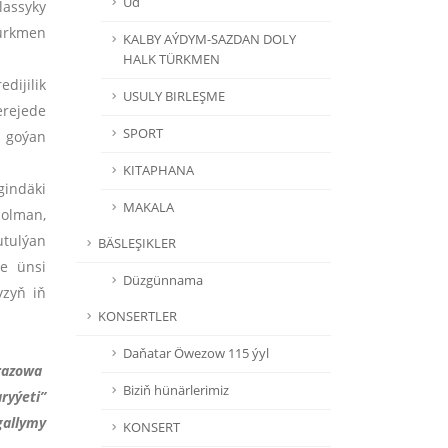
Ud
lassyky
türkmen
KALBY AÝDYM-SAZDAN DOLY
HALK TÜRKMEN
dijilik
USULY BIRLEŞME
erejede
SPORT
 goýan
KITAPHANA
gindäki
MAKALA
bolman,
utulýan
BÄSLEŞIKLER
we ünsi
Düzgünnama
yzyň iň
KONSERTLER
Daňatar Öwezow 115 ýyl
razowa
Biziň hünärlerimiz
ryýeti”
gallymy
KONSERT