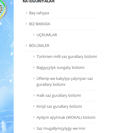
KATEGORIÝALAR
Baş sahypa
BIZ BARADA
UÇRUMLAR
BÖLÜMLER
Türkmen milli saz gurallary bölümi
Bagşyçylyk sungaty bölümi
Üflenip we kakylyp çalynýan saz
gurallary bölümi
Halk saz gurallary bölümi
Kirişli saz gurallary bölümi
Aýdym aýytmak (WOKAL) bölümi
Saz mugallymçylygy we Hor