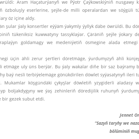
öwrüldi: Aram Haçaturýanyň we Pýotr Çaýkowskiýniň nusgawy k
ň özboluşly eserlerine, şeýle-de milli operalardan we söýgüli 
ary öz içine aldy.
än şular ýaly konsertler eýýäm ýakymly ýyllyk däbe öwrüldi. Bu döre
ebiniň tükeniksiz kuwwatyny tassyklaýar. Çäräniň şeýle ýokary d
araplaýyn goldamagy we medeniýetiň ösmegine alada etmegi
megi üçin ähli zerur şertleri döretmäge, ýurdumyzyň ähli künje
terli etmäge uly üns berýär. Bu ýaly wakalar diňe bir saz baýramy 
y baý nesli terbiýelemäge gönükdirilen döwlet syýasatynyň ileri t
. Mukamlar köşgündäki çykyşlar döwletiň yzygiderli aladasy 
nyp boljakdygyny we ýaş zehinleriň döredijilik ruhunyň ýurdum
bir gezek subut etdi.
Jennet O
“Sazyň taryhy we naza
bölüminiň mu