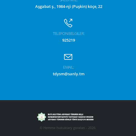
Aşgabat ş., 1984-nji (Puşkin) köçe, 22
TELEFON BELGILER:
925219
EMAIL:
tdysm@sanly.tm
© Hemme hukuklary goralan - 2026.