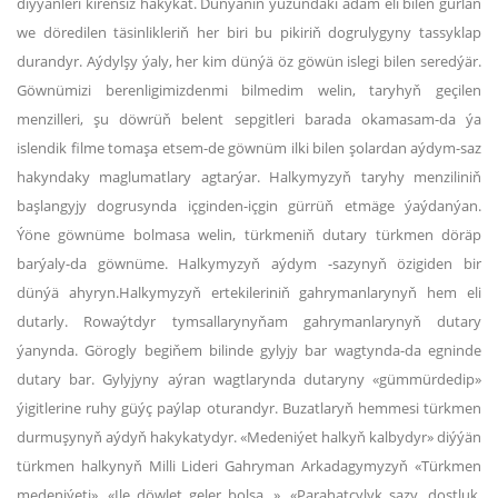
diýýänleri kireňsiz hakykat. Dünýäniň ýüzündäki adam eli bilen gurlan
we döredilen täsinlikleriň her biri bu pikiriň dogrulygyny tassyklap
durandyr. Aýdylşy ýaly, her kim dünýä öz göwün islegi bilen seredýär.
Göwnümizi berenligimizdenmi bilmedim welin, taryhyň geçilen
menzilleri, şu döwrüň belent sepgitleri barada okamasam-da ýa
islendik filme tomaşa etsem-de göwnüm ilki bilen şolardan aýdym-saz
hakyndaky maglumatlary agtarýar. Halkymyzyň taryhy menziliniň
başlangyjy dogrusynda içginden-içgin gürrüň etmäge ýaýdanýan.
Ýöne göwnüme bolmasa welin, türkmeniň dutary türkmen döräp
barýaly-da göwnüme. Halkymyzyň aýdym -sazynyň özigiden bir
dünýä ahyryn.Halkymyzyň ertekileriniň gahrymanlarynyň hem eli
dutarly. Rowaýtdyr tymsallarynyňam gahrymanlarynyň dutary
ýanynda. Görogly begiňem bilinde gylyjy bar wagtynda-da egninde
dutary bar. Gylyjyny aýran wagtlarynda dutaryny «gümmürdedip»
ýigitlerine ruhy güýç paýlap oturandyr. Buzatlaryň hemmesi türkmen
durmuşynyň aýdyň hakykatydyr. «Medeniýet halkyň kalbydyr» diýýän
türkmen halkynyň Milli Lideri Gahryman Arkadagymyzyň «Türkmen
medeniýeti», «Ile döwlet geler bolsa...», «Parahatçylyk sazy, dostluk,