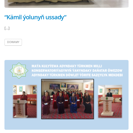
“Kämil ýolunyň ussady”
[...]
DOWAMY