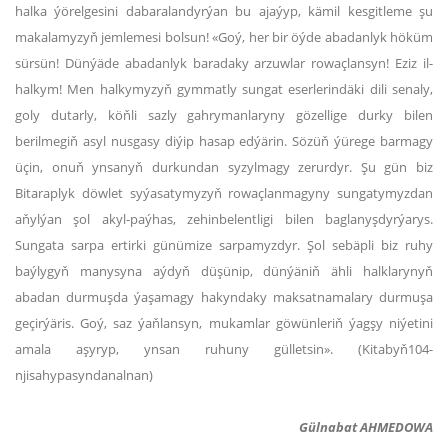
halka ýörelgesini dabaralandyrýan bu ajaýyp, kämil kesgitleme şu
makalamyzyň jemlemesi bolsun! «Goý, her bir öýde abadanlyk höküm
sürsün! Dünýäde abadanlyk baradaky arzuwlar rowaçlansyn! Eziz il-
halkym! Men halkymyzyň gymmatly sungat eserlerindäki dili senaly,
goly dutarly, köňli sazly gahrymanlaryny gözellige durky bilen
berilmegiň asyl nusgasy diýip hasap edýärin. Sözüň ýürege barmagy
üçin, onuň ynsanyň durkundan syzylmagy zerurdyr. Şu gün biz
Bitaraplyk döwlet syýasatymyzyň rowaçlanmagyny sungatymyzdan
aňylýan şol akyl-paýhas, zehinbelentligi bilen baglanyşdyrýarys.
Sungata sarpa ertirki günümize sarpamyzdyr. Şol sebäpli biz ruhy
baýlygyň manysyna aýdyň düşünip, dünýäniň ähli halklarynyň
abadan durmuşda ýaşamagy hakyndaky maksatnamalary durmuşa
geçirýäris. Goý, saz ýaňlansyn, mukamlar göwünleriň ýagşy niýetini
amala aşyryp, ynsan ruhuny gülletsin». (Kitabyň104-
njisahypasyndanalnan)
Gülnabat AHMEDOWA