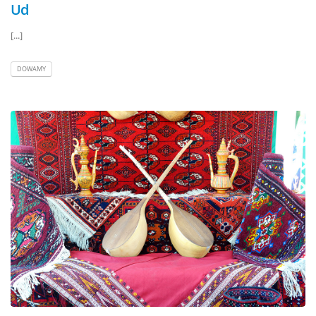
Ud
[...]
DOWAMY