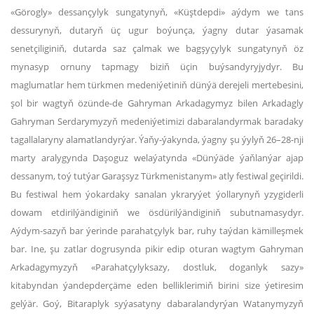
«Görogly» dessançylyk sungatynyň, «Küştdepdi» aýdym we tans
dessurynyň, dutaryň üç ugur boýunça, ýagny dutar ýasamak
senetçiliginiň, dutarda saz çalmak we bagşyçylyk sungatynyň öz
mynasyp ornuny tapmagy biziň üçin buýsandyryjydyr. Bu
maglumatlar hem türkmen medeniýetiniň dünýä derejeli mertebesini,
şol bir wagtyň özünde-de Gahryman Arkadagymyz bilen Arkadagly
Gahryman Serdarymyzyň medeniýetimizi dabaralandyrmak baradaky
tagallalaryny alamatlandyrýar. Ýaňy-ýakynda, ýagny şu ýylyň 26–28-nji
marty aralygynda Daşoguz welaýatynda «Dünýäde ýaňlanýar ajap
dessanym, toý tutýar Garaşsyz Türkmenistanym» atly festiwal geçirildi.
Bu festiwal hem ýokardaky sanalan ykraryýet ýollarynyň yzygiderli
dowam etdirilýändiginiň we ösdürilýändiginiň subutnamasydyr.
Aýdym-sazyň bar ýerinde parahatçylyk bar, ruhy taýdan kämilleşmek
bar. Ine, şu zatlar dogrusynda pikir edip oturan wagtym Gahryman
Arkadagymyzyň «Parahatçylyksazy, dostluk, doganlyk sazy»
kitabyndan ýandepderçäme eden belliklerimiň birini size ýetiresim
gelýär. Goý, Bitaraplyk syýasatyny dabaralandyrýan Watanymyzyň