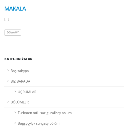
MAKALA
[...]
DOWAMY
KATEGORIÝALAR
Baş sahypa
BIZ BARADA
UÇRUMLAR
BÖLÜMLER
Türkmen milli saz gurallary bölümi
Bagşyçylyk sungaty bölümi