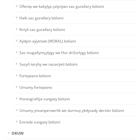
Üflenip we kakylyp çalynýan saz gurallary bölümi
Halk saz gurallary bölümi
Kirişli saz gurallary bölümi
Aýdym aýytmak (WOKAL) bölümi
Saz mugallymçylygy we Hor drižorlygy bölümi
Sazyň taryhy we nazarýeti bölümi
Fortepiano bölümi
Umumy fortepiano
Horeografiýa sungaty bölümi
Umumy ynsanperwerlik we durmuş ykdysady dersler bölümi
Estrada sungaty bölümi
OKUW