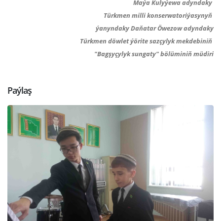
Maýa Kulyýewa adyndaky
Türkmen milli konserwatoriýasynyň
ýanyndaky Daňatar Öwezow adyndaky
Türkmen döwlet ýörite sazçylyk mekdebiniň
"Bagşyçylyk sungaty" bölüminiň müdiri
Paýlaş