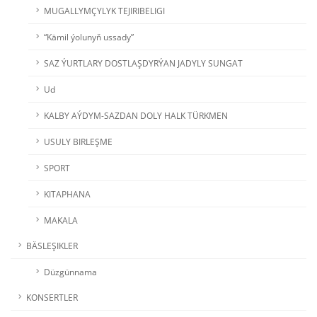
MUGALLYMÇYLYK TEJIRIBELIGI
“Kämil ýolunyň ussady”
SAZ ÝURTLARY DOSTLAŞDYRÝAN JADYLY SUNGAT
Ud
KALBY AÝDYM-SAZDAN DOLY HALK TÜRKMEN
USULY BIRLEŞME
SPORT
KITAPHANA
MAKALA
BÄSLEŞIKLER
Düzgünnama
KONSERTLER