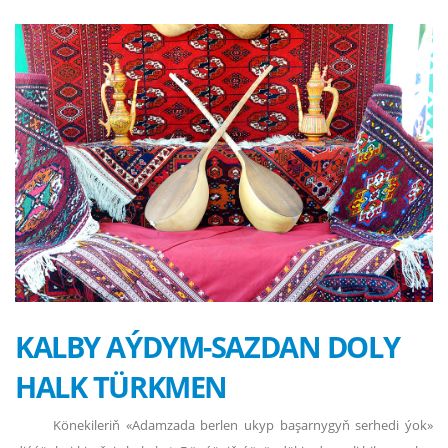
KALBY AÝDYM-SAZDAN DOLY
HALK TÜRKMEN
Könekileriň «Adamzada berlen ukyp başarnygyň serhedi ýok»