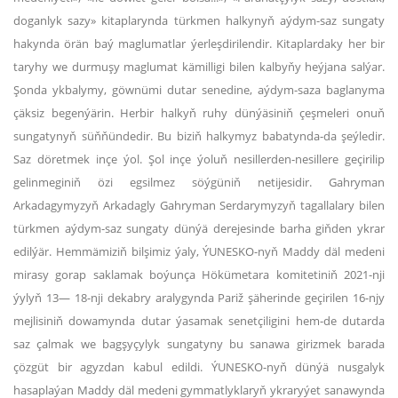
doganlyk sazy» kitaplarynda türkmen halkynyň aýdym-saz sungaty
hakynda örän baý maglumatlar ýerleşdirilendir. Kitaplardaky her bir
taryhy we durmuşy maglumat kämilligi bilen kalbyňy heýjana salýar.
Şonda ykbalymy, göwnümi dutar senedine, aýdym-saza baglanyma
çäksiz begenýärin. Herbir halkyň ruhy dünýäsiniň çeşmeleri onuň
sungatynyň süňňündedir. Bu biziň halkymyz babatynda-da şeýledir.
Saz döretmek inçe ýol. Şol inçe ýoluň nesillerden-nesillere geçirilip
gelinmeginiň özi egsilmez söýgüniň netijesidir. Gahryman
Arkadagymyzyň Arkadagly Gahryman Serdarymyzyň tagallalary bilen
türkmen aýdym-saz sungaty dünýä derejesinde barha giňden ykrar
edilýär. Hemmämiziň bilşimiz ýaly, ÝUNESKO-nyň Maddy däl medeni
mirasy gorap saklamak boýunça Hökümetara komitetiniň 2021-nji
ýylyň 13— 18-nji dekabry aralygynda Pariž şäherinde geçirilen 16-njy
mejlisiniň dowamynda dutar ýasamak senetçiligini hem-de dutarda
saz çalmak we bagşyçylyk sungatyny bu sanawa girizmek barada
çözgüt bir agyzdan kabul edildi. ÝUNESKO-nyň dünýä nusgalyk
hasaplaýan Maddy däl medeni gymmatlyklaryň ykraryýet sanawynda