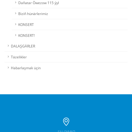
Daňatar Öwezow 115 ýyl
Biziň hünärlerimiz
KONSERT
KONSERT!
DALAŞGÄRLER
Täzelikler
Habarlaşmak üçin
SALGYMYZ: