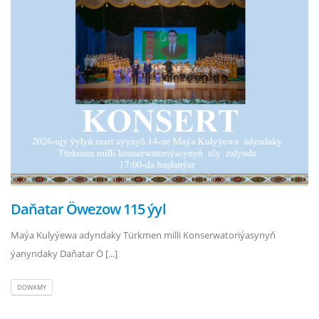
Daňatar Öwezow 115 ýyl
Maýa Kulyýewa adyndaky Türkmen milli Konserwatoriýasynyň
ýanyndaky Daňatar Ö [...]
DOWAMY