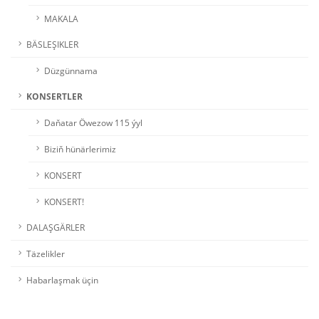
MAKALA
BÄSLEŞIKLER
Düzgünnama
KONSERTLER
Daňatar Öwezow 115 ýyl
Biziň hünärlerimiz
KONSERT
KONSERT!
DALAŞGÄRLER
Täzelikler
Habarlaşmak üçin