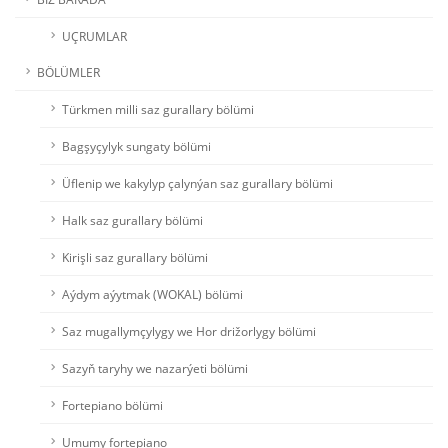
UÇRUMLAR
BÖLÜMLER
Türkmen milli saz gurallary bölümi
Bagşyçylyk sungaty bölümi
Üflenip we kakylyp çalynýan saz gurallary bölümi
Halk saz gurallary bölümi
Kirişli saz gurallary bölümi
Aýdym aýytmak (WOKAL) bölümi
Saz mugallymçylygy we Hor drižorlygy bölümi
Sazyň taryhy we nazarýeti bölümi
Fortepiano bölümi
Umumy fortepiano