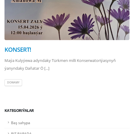
KONSERT!
Maýa Kulyýewa adyndaky Türkmen milli Konserwatoriýasynyň
ýanyndaky Daňatar Ö [...]
DOWAMY
KATEGORIÝALAR
Baş sahypa
BIZ BARADA