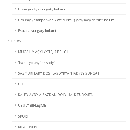
Horeografiýa sungaty bölümi
Umumy ynsanperwerlik we durmuş ykdysady dersler bölümi
Estrada sungaty bölümi
OKUW
MUGALLYMÇYLYK TEJIRIBELIGI
“Kämil ýolunyň ussady”
SAZ ÝURTLARY DOSTLAŞDYRÝAN JADYLY SUNGAT
Ud
KALBY AÝDYM-SAZDAN DOLY HALK TÜRKMEN
USULY BIRLEŞME
SPORT
KITAPHANA