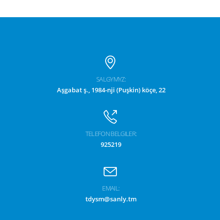
SALGYMYZ:
Aşgabat ş., 1984-nji (Puşkin) köçe, 22
TELEFON BELGILER:
925219
EMAIL:
tdysm@sanly.tm