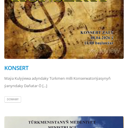
KONSERT
Maýa Kulyýewa adyndaky Türkmen milli Konserwatoriýasynyň
ýanyndaky Daňatar Ö [...]
DOWAMY