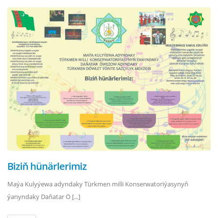
Biziň hünärlerimiz
Maýa Kulyýewa adyndaky Türkmen milli Konserwatoriýasynyň
ýanyndaky Daňatar Ö [...]