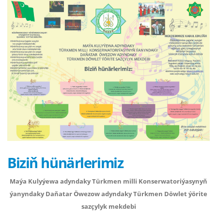
Biziň hünärlerimiz
Maýa Kulyýewa adyndaky Türkmen milli Konserwatoriýasynyň
ýanyndaky Daňatar Öwezow adyndaky Türkmen Döwlet ýörite
sazçylyk mekdebi