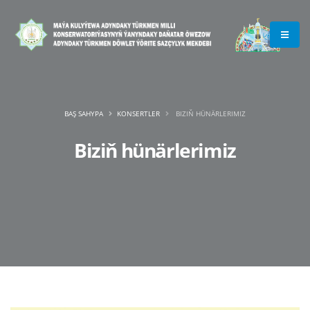
BAŞ SAHYPA
KONSERTLER
BIZIŇ HÜNÄRLERIMIZ
Biziň hünärlerimiz