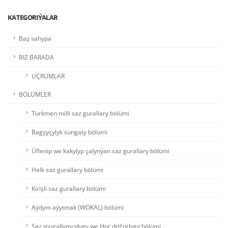
KATEGORIÝALAR
Baş sahypa
BIZ BARADA
UÇRUMLAR
BÖLÜMLER
Türkmen milli saz gurallary bölümi
Bagşyçylyk sungaty bölümi
Üflenip we kakylyp çalynýan saz gurallary bölümi
Halk saz gurallary bölümi
Kirişli saz gurallary bölümi
Aýdym aýytmak (WOKAL) bölümi
Saz mugallymçylygy we Hor drižorlygy bölümi