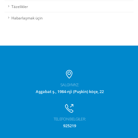
Täzelikler
Habarlaşmak üçin
SALGYMYZ:
Aşgabat ş., 1984-nji (Puşkin) köçe, 22
TELEFON BELGILER:
925219