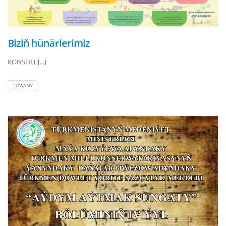
Biziň hünärlerimiz
KONSERT [...]
DOWAMY