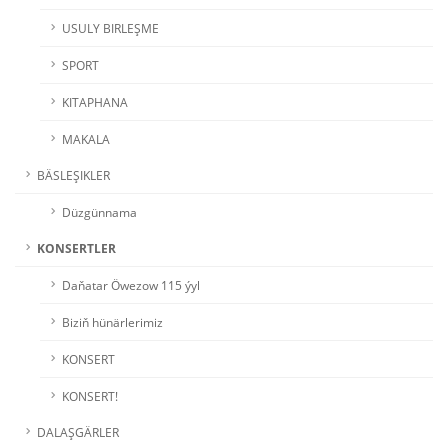
USULY BIRLEŞME
SPORT
KITAPHANA
MAKALA
BÄSLEŞIKLER
Düzgünnama
KONSERTLER
Daňatar Öwezow 115 ýyl
Biziň hünärlerimiz
KONSERT
KONSERT!
DALAŞGÄRLER