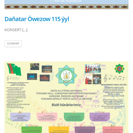
Daňatar Öwezow 115 ýyl
KONSERT [...]
DOWAMY