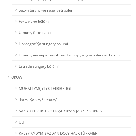
Sazyň taryhy we nazarýeti bölümi
Fortepiano bölümi
Umumy fortepiano
Horeografiýa sungaty bölümi
Umumy ynsanperwerlik we durmuş ykdysady dersler bölümi
Estrada sungaty bölümi
OKUW
MUGALLYMÇYLYK TEJIRIBELIGI
“Kämil ýolunyň ussady”
SAZ ÝURTLARY DOSTLAŞDYRÝAN JADYLY SUNGAT
Ud
KALBY AÝDYM-SAZDAN DOLY HALK TÜRKMEN