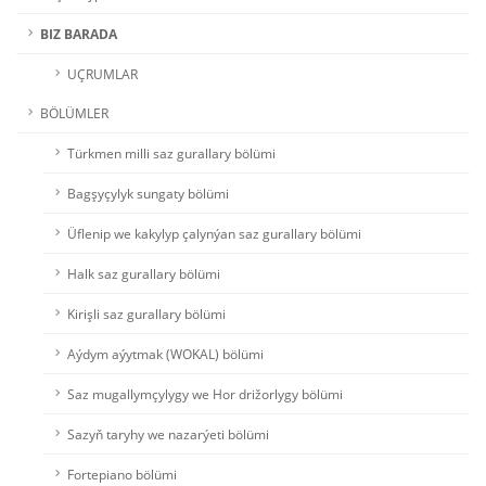
BIZ BARADA
UÇRUMLAR
BÖLÜMLER
Türkmen milli saz gurallary bölümi
Bagşyçylyk sungaty bölümi
Üflenip we kakylyp çalynýan saz gurallary bölümi
Halk saz gurallary bölümi
Kirişli saz gurallary bölümi
Aýdym aýytmak (WOKAL) bölümi
Saz mugallymçylygy we Hor drižorlygy bölümi
Sazyň taryhy we nazarýeti bölümi
Fortepiano bölümi