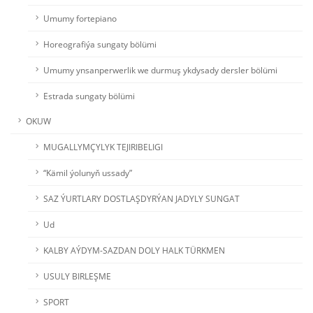
Umumy fortepiano
Horeografiýa sungaty bölümi
Umumy ynsanperwerlik we durmuş ykdysady dersler bölümi
Estrada sungaty bölümi
OKUW
MUGALLYMÇYLYK TEJIRIBELIGI
“Kämil ýolunyň ussady”
SAZ ÝURTLARY DOSTLAŞDYRÝAN JADYLY SUNGAT
Ud
KALBY AÝDYM-SAZDAN DOLY HALK TÜRKMEN
USULY BIRLEŞME
SPORT