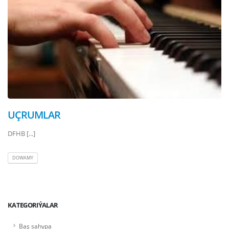
UÇRUMLAR
DFHB [...]
DOWAMY
KATEGORIÝALAR
Baş sahypa