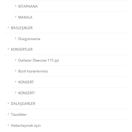
KITAPHANA
MAKALA
BÄSLEŞIKLER
Düzgünnama
KONSERTLER
Daňatar Öwezow 115 ýyl
Biziň hünärlerimiz
KONSERT
KONSERT!
DALAŞGÄRLER
Täzelikler
Habarlaşmak üçin