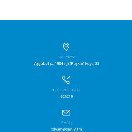
SALGYMYZ:
Aşgabat ş., 1984-nji (Puşkin) köçe, 22
TELEFON BELGILER:
925219
EMAIL:
tdysm@sanly.tm