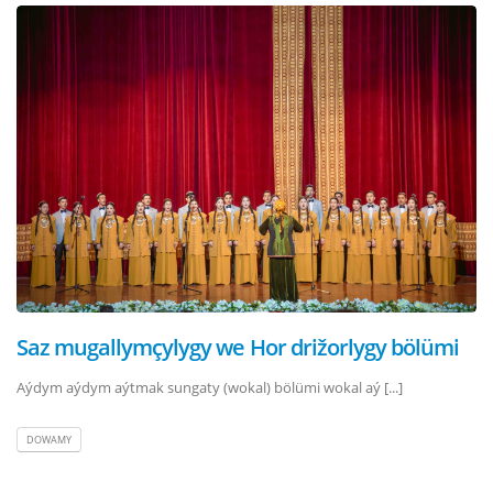
Saz mugallymçylygy we Hor drižorlygy bölümi
Aýdym aýdym aýtmak sungaty (wokal) bölümi wokal aý [...]
DOWAMY