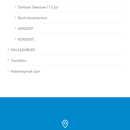
Daňatar Öwezow 115 ýyl
Biziň hünärlerimiz
KONSERT
KONSERT!
DALAŞGÄRLER
Täzelikler
Habarlaşmak üçin