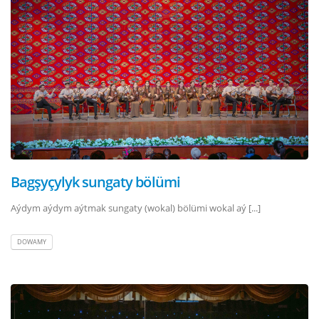
Bagşyçylyk sungaty bölümi
Aýdym aýdym aýtmak sungaty (wokal) bölümi wokal aý [...]
DOWAMY