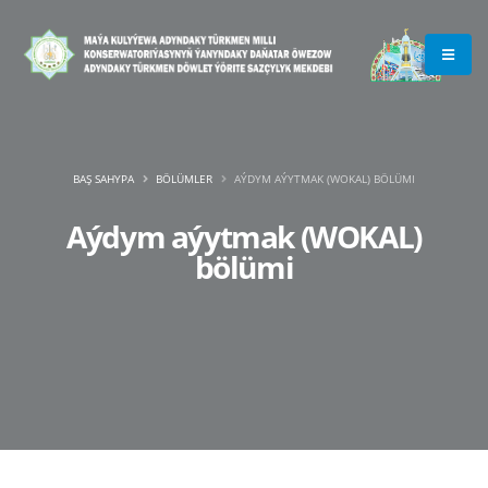
BAŞ SAHYPA
BÖLÜMLER
AÝDYM AÝYTMAK (WOKAL) BÖLÜMI
Aýdym aýytmak (WOKAL)
bölümi