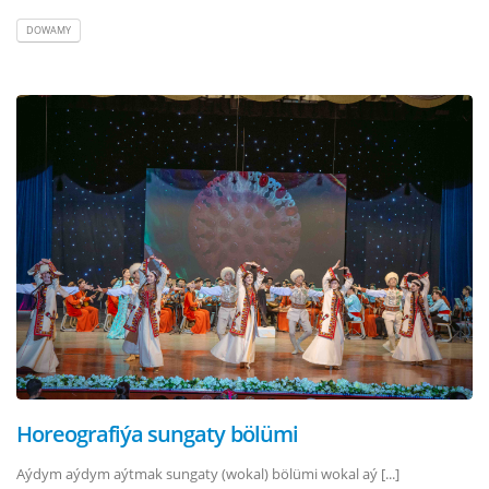
DOWAMY
Horeografiýa sungaty bölümi
Aýdym aýdym aýtmak sungaty (wokal) bölümi wokal aý [...]