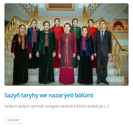
Sazyň taryhy we nazarýeti bölümi
Aýdym aýdym aýtmak sungaty (wokal) bölümi wokal aý [...]
DOWAMY