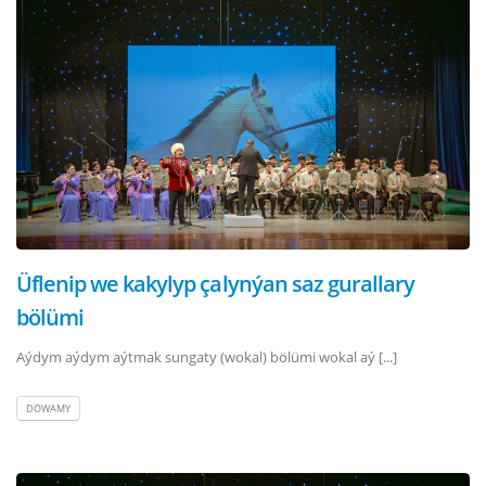
Üflenip we kakylyp çalynýan saz gurallary
bölümi
Aýdym aýdym aýtmak sungaty (wokal) bölümi wokal aý [...]
DOWAMY