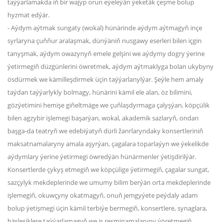
taýýarlamakda iň bir wajyp orun eýeleýän ýeketäk çeşme bolup
hyzmat edýär.
- Aýdym aýtmak sungaty (wokal) hünärinde aýdym aýtmagyň inçe
syrlaryna çuňňur aralaşmak, dünýäniň nusgawy eserleri bilen içgin
tanyşmak, aýdym owazynyň emele gelşini we aýdymy dogry ýerine
ýetirmegiň düzgünlerini öwretmek, aýdym aýtmaklyga bolan ukybyny
ösdürmek we kämilleşdirmek üçin taýýarlanylýar. Şeýle hem amaly
taýdan taýýarlykly bolmagy, hünärini kämil ele alan, öz bilimini,
gözýetimini hemişe giňeltmäge we çuňlaşdyrmaga çalyşýan, köpçülik
bilen agzybir işlemegi başarýan, wokal, akademik sazlaryň, ondan
başga-da teatryň we edebiýatyň dürli žanrlaryndaky konsertleriniň
maksatnamalaryny amala aşyrýan, çagalara toparlaýyn we ýekelikde
aýdymlary ýerine ýetirmegi öwredýän hünärmenler ýetişdirilýär.
Konsertlerde çykyş etmegiň we köpçülige ýetirmegiň, çagalar sungat,
sazçylyk mekdeplerinde we umumy bilim berýän orta mekdeplerinde
işlemegiň, okuwçyny okatmagyň, onuň jemgyýete peýdaly adam
bolup ýetişmegi üçin kämil terbiýe bermegiň, konsertlere, synaglara,
bäsleşiklere taýýarlamagyň we iş resminamalaryny ýöretmegiň