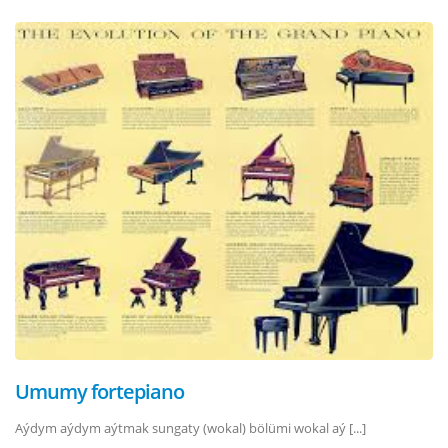
Umumy fortepiano
Aýdym aýdym aýtmak sungaty (wokal) bölümi wokal aý [...]