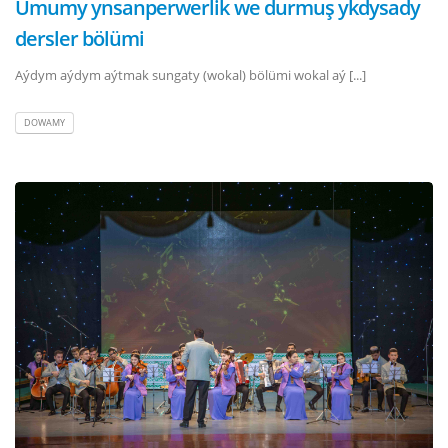
Umumy ynsanperwerlik we durmuş ykdysady
dersler bölümi
Aýdym aýdym aýtmak sungaty (wokal) bölümi wokal aý [...]
DOWAMY