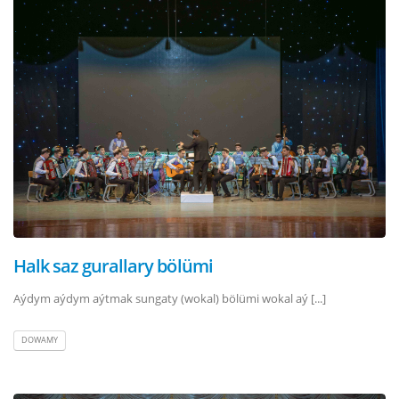
Halk saz gurallary bölümi
Aýdym aýdym aýtmak sungaty (wokal) bölümi wokal aý [...]
DOWAMY