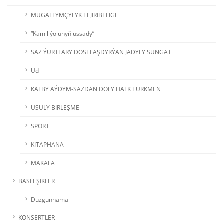
MUGALLYMÇYLYK TEJIRIBELIGI
“Kämil ýolunyň ussady”
SAZ ÝURTLARY DOSTLAŞDYRÝAN JADYLY SUNGAT
Ud
KALBY AÝDYM-SAZDAN DOLY HALK TÜRKMEN
USULY BIRLEŞME
SPORT
KITAPHANA
MAKALA
BÄSLEŞIKLER
Düzgünnama
KONSERTLER