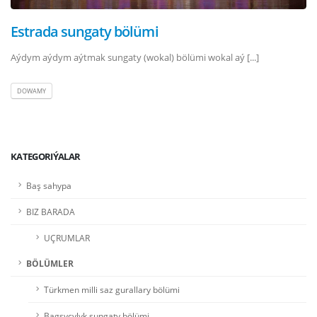
Estrada sungaty bölümi
Aýdym aýdym aýtmak sungaty (wokal) bölümi wokal aý [...]
DOWAMY
KATEGORIÝALAR
Baş sahypa
BIZ BARADA
UÇRUMLAR
BÖLÜMLER
Türkmen milli saz gurallary bölümi
Bagşyçylyk sungaty bölümi