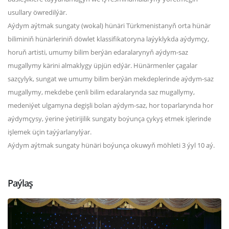
usullary öwredilýär.
Aýdym aýtmak sungaty (wokal) hünäri Türkmenistanyň orta hünär
biliminiň hünärleriniň döwlet klassifikatoryna laýyklykda aýdymçy,
horuň artisti, umumy bilim berýän edaralarynyň aýdym-saz
mugallymy kärini almaklygy üpjün edýär. Hünärmenler çagalar
sazçylyk, sungat we umumy bilim berýän mekdeplerinde aýdym-saz
mugallymy, mekdebe çenli bilim edaralarynda saz mugallymy,
medeniýet ulgamyna degişli bolan aýdym-saz, hor toparlarynda hor
aýdymçysy, ýerine ýetirijilik sungaty boýunça çykyş etmek işlerinde
işlemek üçin taýýarlanylýar.
Aýdym aýtmak sungaty hünäri boýunça okuwyň möhleti 3 ýyl 10 aý.
Paýlaş