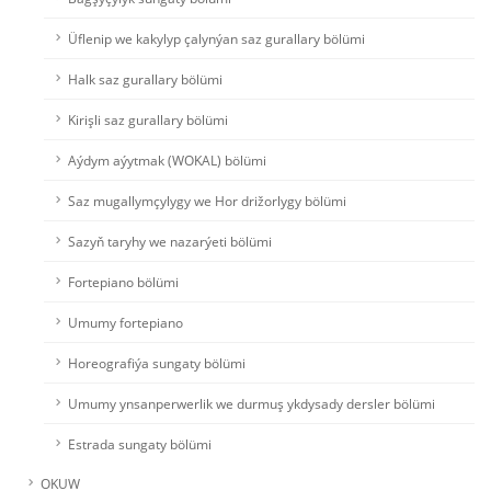
Üflenip we kakylyp çalynýan saz gurallary bölümi
Halk saz gurallary bölümi
Kirişli saz gurallary bölümi
Aýdym aýytmak (WOKAL) bölümi
Saz mugallymçylygy we Hor drižorlygy bölümi
Sazyň taryhy we nazarýeti bölümi
Fortepiano bölümi
Umumy fortepiano
Horeografiýa sungaty bölümi
Umumy ynsanperwerlik we durmuş ykdysady dersler bölümi
Estrada sungaty bölümi
OKUW