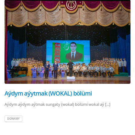
Aýdym aýytmak (WOKAL) bölümi
Aýdym aýdym aýtmak sungaty (wokal) bölümi wokal aý [...]
DOWAMY