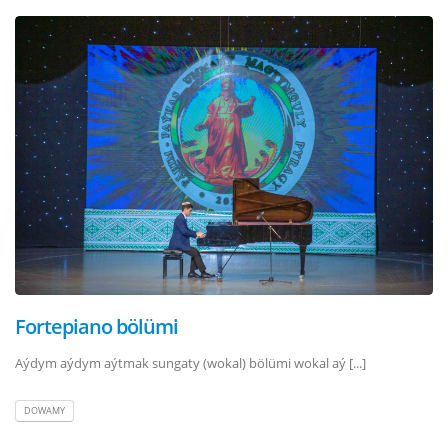
Fortepiano bölümi
Aýdym aýdym aýtmak sungaty (wokal) bölümi wokal aý [...]
DOWAMY