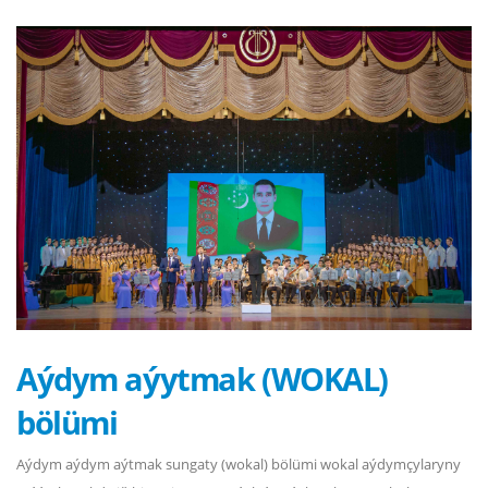
Aýdym aýytmak (WOKAL)
bölümi
Aýdym aýdym aýtmak sungaty (wokal) bölümi wokal aýdymçylaryny