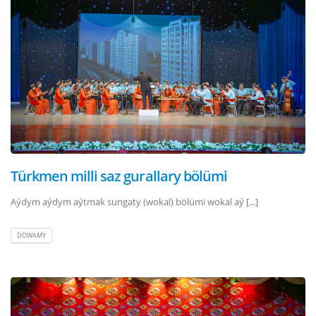
Türkmen milli saz gurallary bölümi
Aýdym aýdym aýtmak sungaty (wokal) bölümi wokal aý [...]
DOWAMY