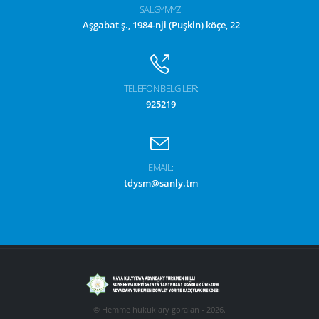
SALGYMYZ:
Aşgabat ş., 1984-nji (Puşkin) köçe, 22
TELEFON BELGILER:
925219
EMAIL:
tdysm@sanly.tm
© Hemme hukuklary goralan - 2026.