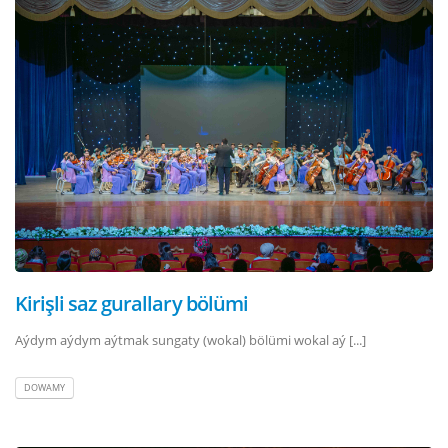
Kirişli saz gurallary bölümi
Aýdym aýdym aýtmak sungaty (wokal) bölümi wokal aý [...]
DOWAMY