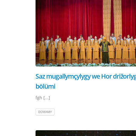
Saz mugallymçylygy we Hor drižorly
bölümi
fgh [...]
DOWAMY