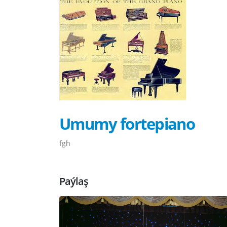
Umumy fortepiano
fgh
Paýlaş