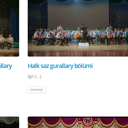
llary
Halk saz gurallary bölümi
fgh [...]
DOWAMY