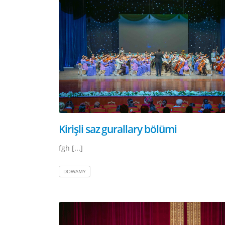
Kirişli saz gurallary bölümi
fgh [...]
DOWAMY