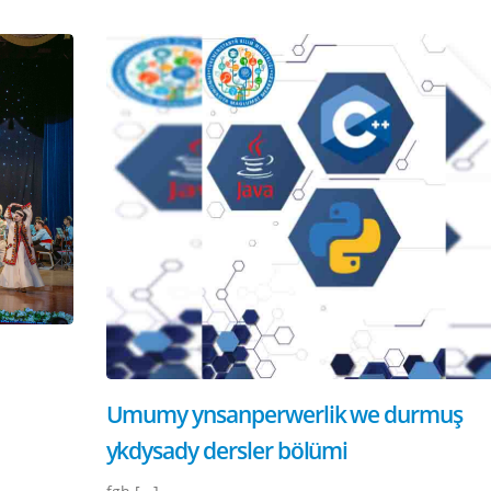
Umumy ynsanperwerlik we durmuş
ykdysady dersler bölümi