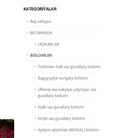
KATEGORIÝALAR
Baş sahypa
BIZ BARADA
UÇRUMLAR
BÖLÜMLER
Türkmen milli saz gurallary bölümi
Bagşyçylyk sungaty bölümi
Üflenip we kakylyp çalynýan saz
gurallary bölümi
Halk saz gurallary bölümi
Kirişli saz gurallary bölümi
Aýdym aýytmak (WOKAL) bölümi