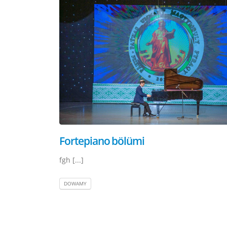
Fortepiano bölümi
fgh [...]
DOWAMY