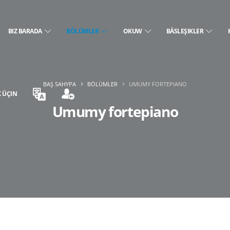
BIZ BARADA
BÖLÜMLER
OKUW
BÄSLEŞIKLER
BAŞ SAHYPA
BÖLÜMLER
UMUMY FORTEPIANO
 ÜÇIN
Umumy fortepiano