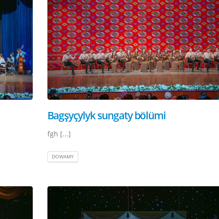
Bagşyçylyk sungaty bölümi
fgh [...]
DOWAMY