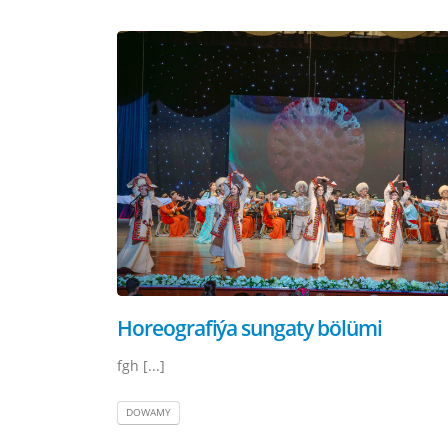
Horeografiýa sungaty bölümi
fgh [...]
DOWAMY