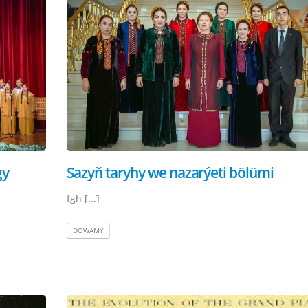
gy
Sazyň taryhy we nazarýeti bölümi
fgh [...]
DOWAMY