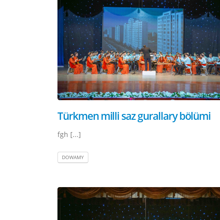
Türkmen milli saz gurallary bölümi
fgh [...]
DOWAMY