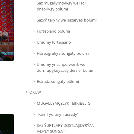
Saz mugallymçylygy we Hor
drižorlygy bölümi
Sazyň taryhy we nazarýeti bölümi
Fortepiano bölümi
Umumy fortepiano
Horeografiýa sungaty bölümi
Umumy ynsanperwerlik we
durmuş ykdysady dersler bölümi
Estrada sungaty bölümi
OKUW
MUGALLYMÇYLYK TEJIRIBELIGI
“Kämil ýolunyň ussady”
SAZ ÝURTLARY DOSTLAŞDYRÝAN
JADYLY SUNGAT