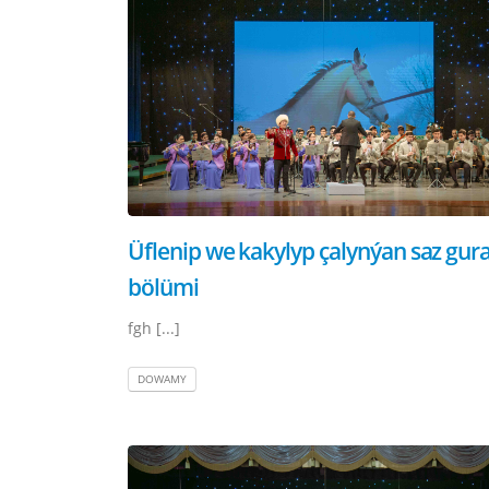
Üflenip we kakylyp çalynýan saz gura
bölümi
fgh [...]
DOWAMY