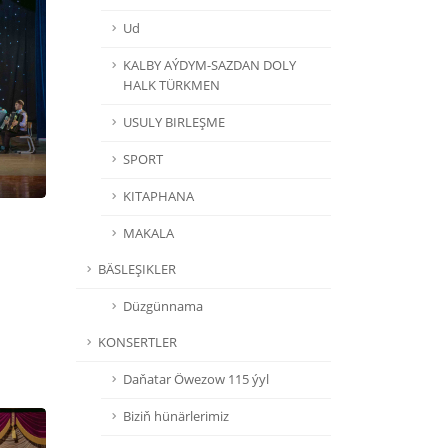
Ud
KALBY AÝDYM-SAZDAN DOLY
HALK TÜRKMEN
USULY BIRLEŞME
SPORT
KITAPHANA
MAKALA
BÄSLEŞIKLER
Düzgünnama
KONSERTLER
Daňatar Öwezow 115 ýyl
Biziň hünärlerimiz