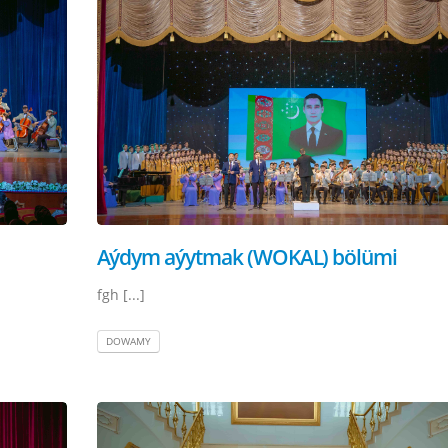
Aýdym aýytmak (WOKAL) bölümi
fgh [...]
DOWAMY