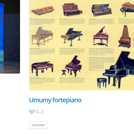
Umumy fortepiano
fgh [...]
DOWAMY